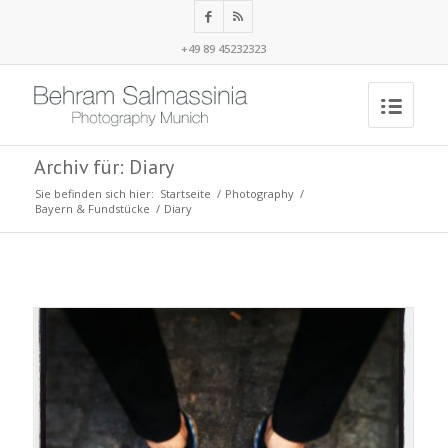
+49 89 45232323
Archiv für: Diary
Sie befinden sich hier:
Startseite
/
Photography
/
Bayern & Fundstücke
/
Diary