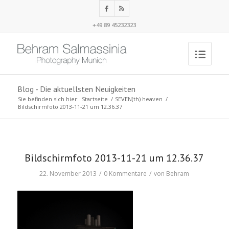
+49 89 45232323
Blog - Die aktuellsten Neuigkeiten
Sie befinden sich hier:
Startseite
/
SEVEN(th) heaven
/
Bildschirmfoto 2013-11-21 um 12.36.37
Bildschirmfoto 2013-11-21 um 12.36.37
22. November 2013
/
0 Kommentare
/
von
Behram