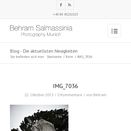
+49 89 45232323
Blog - Die aktuellsten Neuigkeiten
Sie befinden sich hier:
Startseite
/
Rom
/
IMG_7036
IMG_7036
22. Oktober 2013
/
0 Kommentare
/
von
Behram