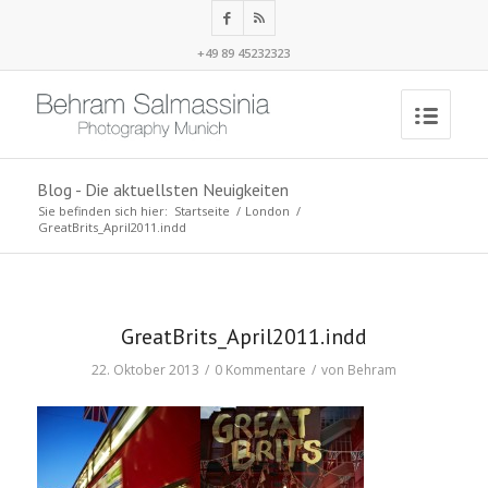
+49 89 45232323
Blog - Die aktuellsten Neuigkeiten
Sie befinden sich hier:
Startseite
/
London
/
GreatBrits_April2011.indd
GreatBrits_April2011.indd
22. Oktober 2013
/
0 Kommentare
/
von
Behram