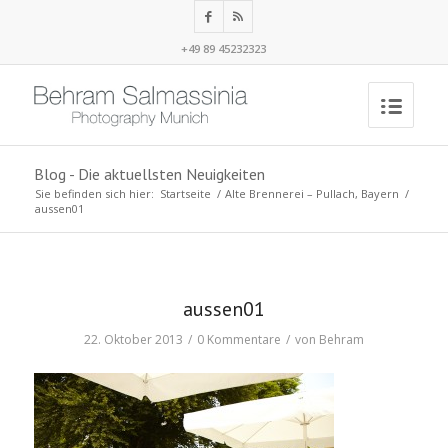
+49 89 45232323
Blog - Die aktuellsten Neuigkeiten
Sie befinden sich hier:
Startseite
/
Alte Brennerei – Pullach, Bayern
/
aussen01
aussen01
22. Oktober 2013
/
0 Kommentare
/
von
Behram