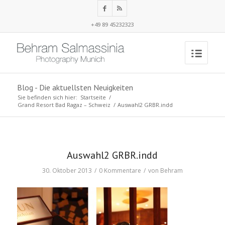
+49 89 45232323
Blog - Die aktuellsten Neuigkeiten
Sie befinden sich hier:
Startseite
/
Grand Resort Bad Ragaz – Schweiz
/
Auswahl2 GRBR.indd
Auswahl2 GRBR.indd
30. Oktober 2013
/
0 Kommentare
/
von
Behram