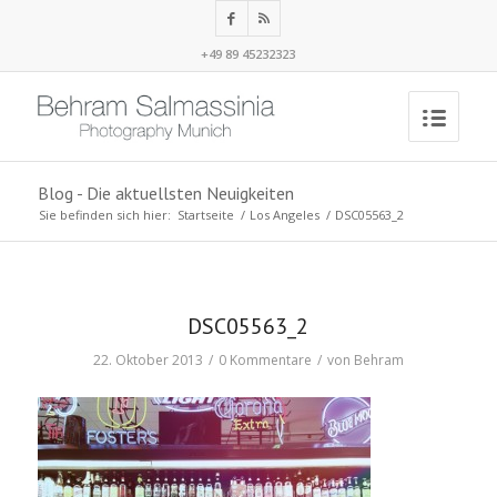
+49 89 45232323
Blog - Die aktuellsten Neuigkeiten
Sie befinden sich hier:
Startseite
/
Los Angeles
/
DSC05563_2
DSC05563_2
22. Oktober 2013
/
0 Kommentare
/
von
Behram